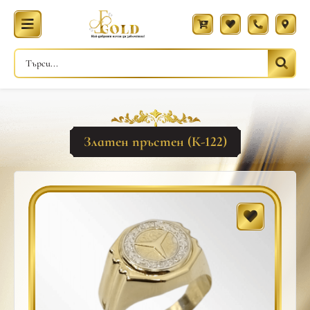
Златен пръстен (К-122)