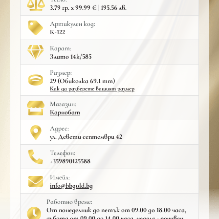
3.79 гр. x 99.99 € | 195.56 лв.
Артикулен код:
К-122
Карат:
Злато 14к/585
Размер:
29 (Обиколка 69.1 mm)
Как да разберете вашият размер
Mагазин:
Карнобат
Адрес:
ул. Девети септември 42
Телефон:
+359890125588
Имейл:
info@bbgold.bg
Работно време:
От понеделник до петък от 09.00 до 18.00 часа,
събота от 09.00 до 14.00 часа, неделя - почивен