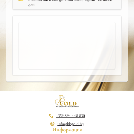
ден
+359 894 448 830
info@bbgold.bg
Информация