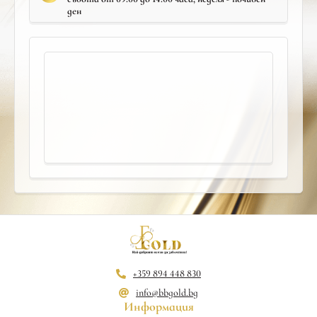
ден
+359 894 448 830
info@bbgold.bg
Информация