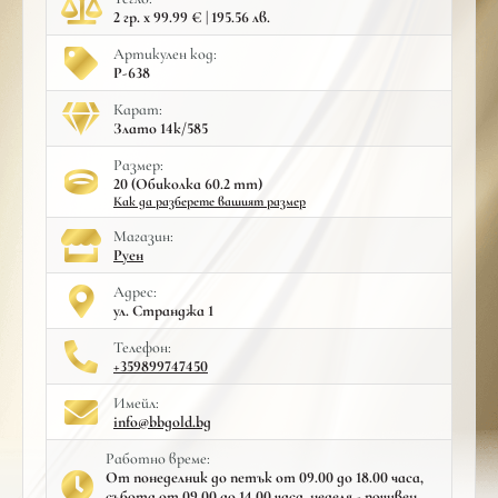
2 гр. x 99.99 € | 195.56 лв.
Артикулен код:
Р-638
Карат:
Злато 14к/585
Размер:
20 (Обиколка 60.2 mm)
Как да разберете вашият размер
Mагазин:
Руен
Адрес:
ул. Странджа 1
Телефон:
+359899747450
Имейл:
info@bbgold.bg
Работно време:
От понеделник до петък от 09.00 до 18.00 часа,
събота от 09.00 до 14.00 часа, неделя - почивен