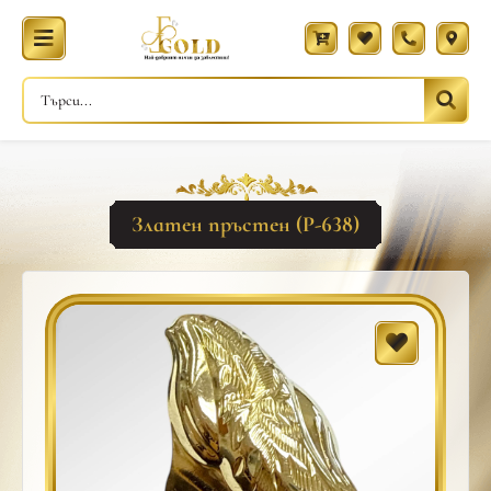
Златен пръстен (Р-638)