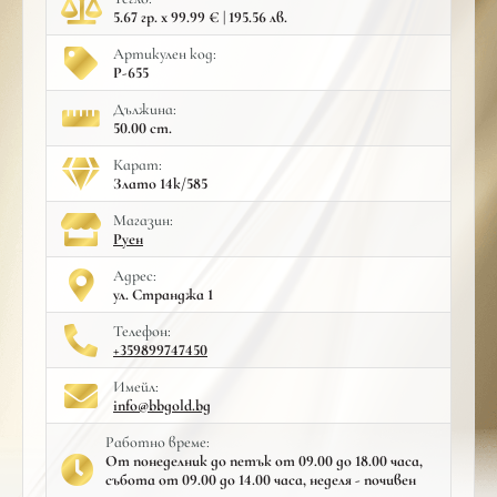
5.67 гр. x 99.99 € | 195.56 лв.
Артикулен код:
Р-655
Дължина:
50.00 cm.
Карат:
Злато 14к/585
Mагазин:
Руен
Адрес:
ул. Странджа 1
Телефон:
+359899747450
Имейл:
info@bbgold.bg
Работно време:
От понеделник до петък от 09.00 до 18.00 часа,
събота от 09.00 до 14.00 часа, неделя - почивен