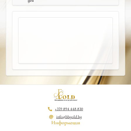
ден
+359 894 448 830
info@bbgold.bg
Информация