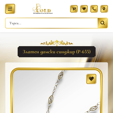
Златен дамски синджир (Р-655)