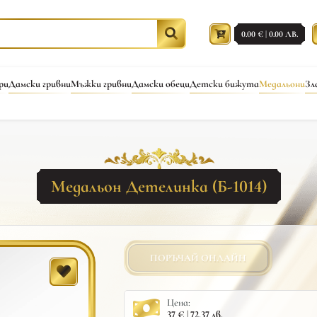
0.00 € | 0.00 ЛВ.
ри
Дамски гривни
Мъжки гривни
Дамски обеци
Детски бижута
Медальони
Зл
Медальон Детелинка (Б-1014)
ПОРЪЧАЙ ОНЛАЙН
Цена:
37 € | 72.37 лв.