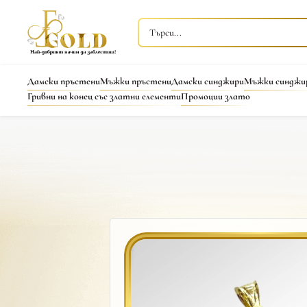
Дамски пръстени
Мъжки пръстени
Дамски синджири
Мъжки синджи
Гривни на конец със златни елементи
Промоции злато