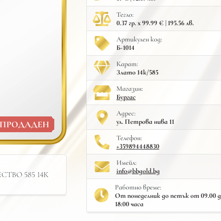
Тегло:
0.37 гр. x 99.99 € | 195.56 лв.
Артикулен код:
Б-1014
Карат:
Злато 14к/585
Mагазин:
Бургас
Адрес:
ул. Петрова нива 11
ПРОДАДЕН
Телефон:
+359894448830
Имейл:
info@bbgold.bg
ТВО 585 14К
Работно време:
От понеделник до петък от 09.00 до 
18:00 часа