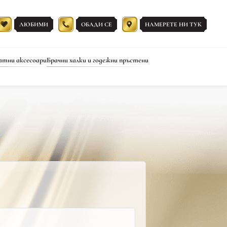
ЛЮБИМИ
ОБАДИ СЕ
НАМЕРЕТЕ НИ ТУК
атни аксесоари
Брачни халки и годежни пръстени