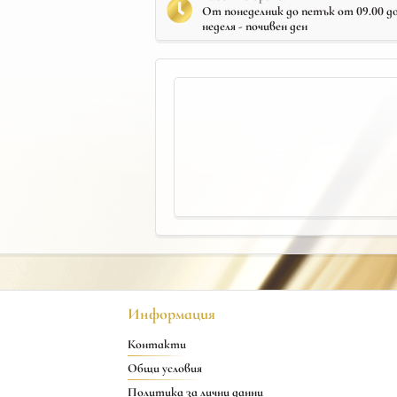
От понеделник до петък от 09.00 до 
неделя - почивен ден
Информация
Контакти
Общи условия
Политика за лични данни