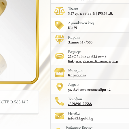
Тегло:
5.57 гр. x 99.99 € | 195.56 лв.
Артикулен код:
К-129
Карат:
Злато 14к/585
Размер:
22 (Обиколка 62.1 mm)
Как да разберете вашият размер
Mагазин:
Карнобат
Адрес:
ул. Девети септември 42
Телефон:
ТВО 585 14К
+359890125588
Имейл:
info@bbgold.bg
Работно време: