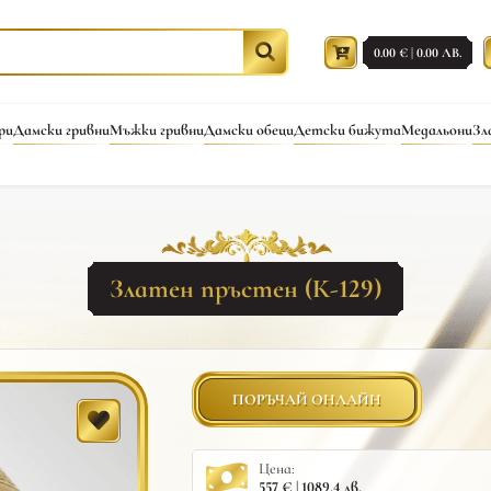
0.00 € | 0.00 ЛВ.
ри
Дамски гривни
Мъжки гривни
Дамски обеци
Детски бижута
Медальони
Зл
Златен пръстен (К-129)
ПОРЪЧАЙ ОНЛАЙН
Цена:
557 € | 1089.4 лв.