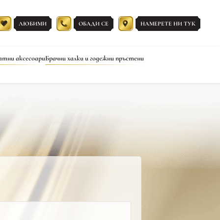
ЛЮБИМИ
ОБАДИ СЕ
НАМЕРЕТЕ НИ ТУК
атни аксесоари
Брачни халки и годежни пръстени