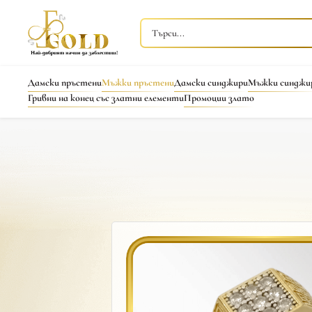
Дамски пръстени
Мъжки пръстени
Дамски синджири
Мъжки синджи
Гривни на конец със златни елементи
Промоции злато