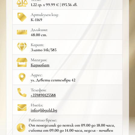
1.22 гр. x 99.99 € | 195.56 лв.
Артикулен код:
К-1169
Дължина:
48.00 cm.
Карат:
Злато 14к/585
Mагазин:
Карнобат
Адрес:
ул. Девети септември 42
Телефон:
+359890125588
Имейл:
info@bbgold.bg
Работно време:
От понеделник до петък от 09.00 до 18.00 часа,
събота от 09.00 до 14.00 часа, неделя - почивен