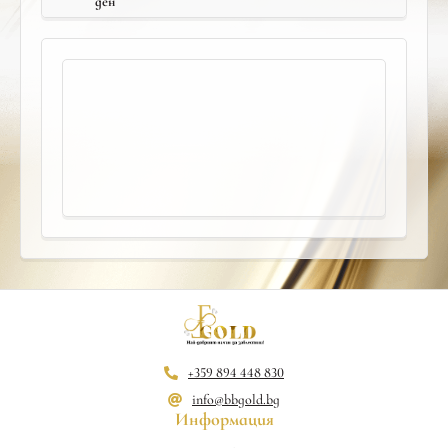
ден
+359 894 448 830
info@bbgold.bg
Информация