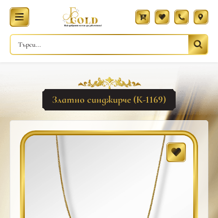
Златно синджирче (К-1169)