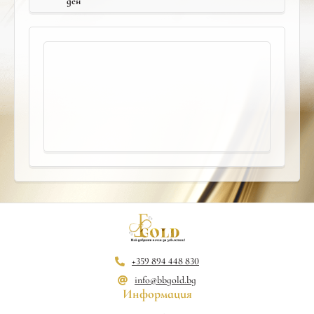
ден
+359 894 448 830
info@bbgold.bg
Информация