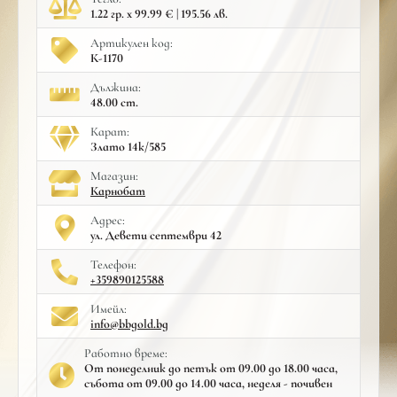
1.22 гр. x 99.99 € | 195.56 лв.
Артикулен код:
К-1170
Дължина:
48.00 cm.
Карат:
Злато 14к/585
Mагазин:
Карнобат
Адрес:
ул. Девети септември 42
Телефон:
+359890125588
Имейл:
info@bbgold.bg
Работно време:
От понеделник до петък от 09.00 до 18.00 часа,
събота от 09.00 до 14.00 часа, неделя - почивен