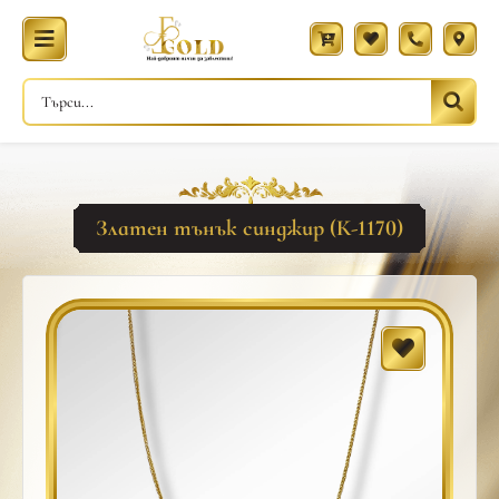
Златен тънък синджир (К-1170)