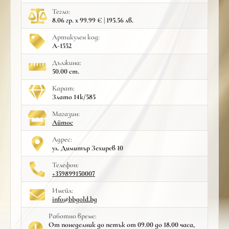
Тегло:
8.06 гр. x 99.99 € | 195.56 лв.
Артикулен код:
A-1552
Дължина:
50.00 cm.
Карат:
Злато 14к/585
Mагазин:
Айтос
Адрес:
ул. Димитър Зехирев 10
Телефон:
+359899150007
Имейл:
info@bbgold.bg
Работно време:
От понеделник до петък от 09.00 до 18.00 часа,