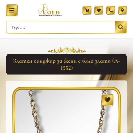
Златен синджир за жени с бяло злато (A-
1552)