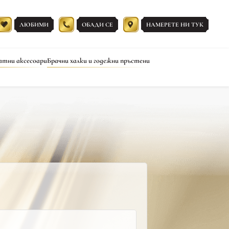
ЛЮБИМИ
ОБАДИ СЕ
НАМЕРЕТЕ НИ ТУК
атни аксесоари
Брачни халки и годежни пръстени