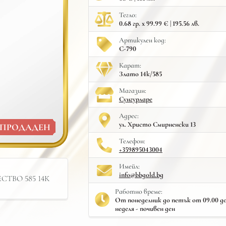
Тегло:
0.68 гр. x 99.99 € | 195.56 лв.
Артикулен код:
С-790
Карат:
Злато 14к/585
Mагазин:
Сунгурларе
Адрес:
ул. Христо Смирненски 13
ПРОДАДЕН
Телефон:
+359895043004
Имейл:
info@bbgold.bg
ТВО 585 14К
Работно време:
От понеделник до петък от 09.00 до 
неделя - почивен ден