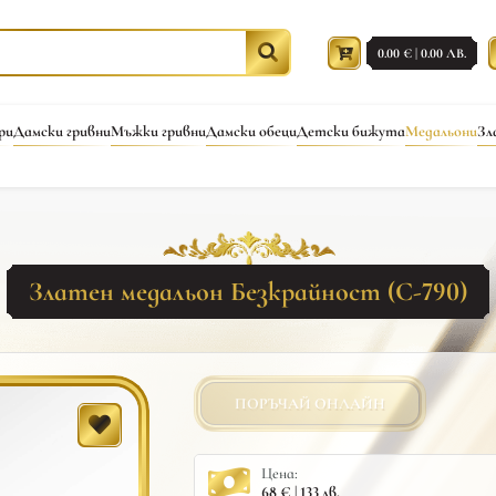
0.00 € | 0.00 ЛВ.
ри
Дамски гривни
Мъжки гривни
Дамски обеци
Детски бижута
Медальони
Зл
Златен медальон Безкрайност (С-790)
ПОРЪЧАЙ ОНЛАЙН
Цена:
68 € | 133 лв.