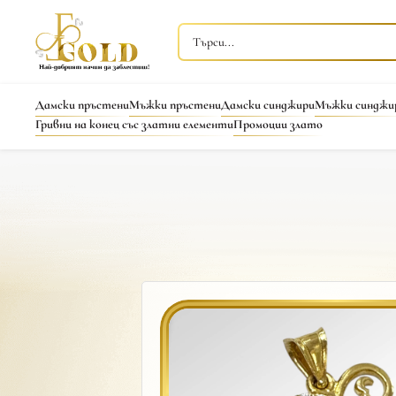
Дамски пръстени
Мъжки пръстени
Дамски синджири
Мъжки синджи
Гривни на конец със златни елементи
Промоции злато