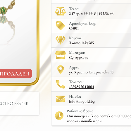
Тегло:
2.17 гр. x 99.99 € | 195.56 лв.
Артикулен код:
С-801
Карат:
Злато 14к/585
Mагазин:
Сунгурларе
Адрес:
ул. Христо Смирненски 13
ПРОДАДЕН
Телефон:
+359895043004
Имейл:
info@bbgold.bg
ТВО 585 14К
Работно време:
От понеделник до петък от 09.00 до 
неделя - почивен ден