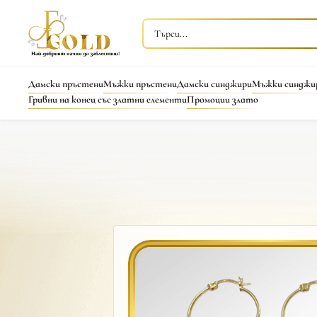
Дамски пръстени
Мъжки пръстени
Дамски синджири
Мъжки синджи
Гривни на конец със златни елементи
Промоции злато