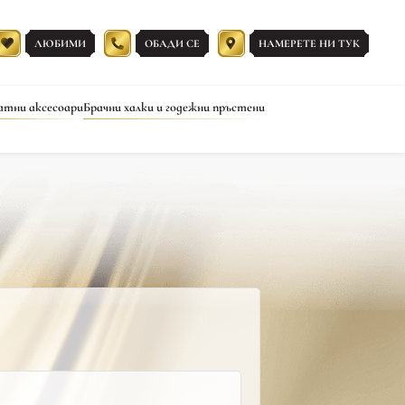
ЛЮБИМИ
ОБАДИ СЕ
НАМЕРЕТЕ НИ ТУК
атни аксесоари
Брачни халки и годежни пръстени