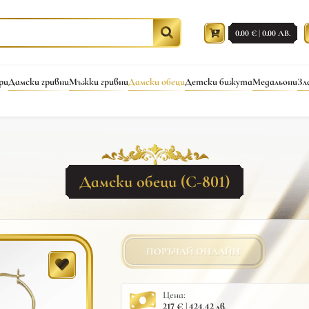
0.00 € | 0.00 ЛВ.
ри
Дамски гривни
Мъжки гривни
Дамски обеци
Детски бижута
Медальони
Зл
Дамски обеци (С-801)
ПОРЪЧАЙ ОНЛАЙН
Цена:
217 € | 424.42 лв.