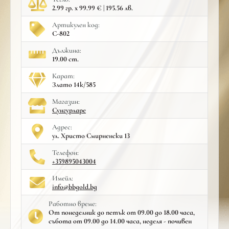
2.99 гр. x 99.99 € | 195.56 лв.
Артикулен код:
С-802
Дължина:
19.00 cm.
Карат:
Злато 14к/585
Mагазин:
Сунгурларе
Адрес:
ул. Христо Смирненски 13
Телефон:
+359895043004
Имейл:
info@bbgold.bg
Работно време:
От понеделник до петък от 09.00 до 18.00 часа,
събота от 09.00 до 14.00 часа, неделя - почивен