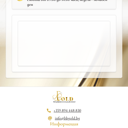
ден
+359 894 448 830
info@bbgold.bg
Информация