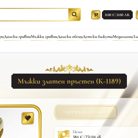
0.00 € | 0.00 ЛВ.
ри
Дамски гривни
Мъжки гривни
Дамски обеци
Детски бижута
Медальони
Зл
Мъжки златен пръстен (К-1189)
ПОРЪЧАЙ ОНЛАЙН
Цена:
384 € | 751.04 лв.