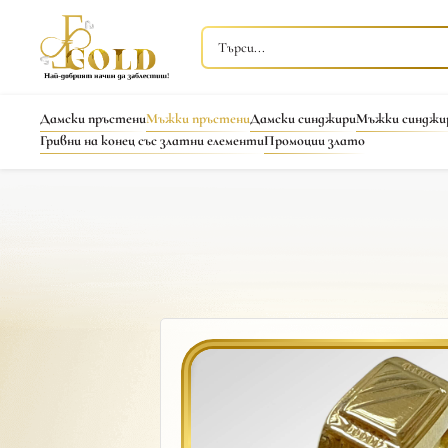
Дамски пръстени
Мъжки пръстени
Дамски синджири
Мъжки синджи
Гривни на конец със златни елементи
Промоции злато