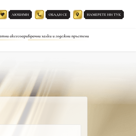
ЛЮБИМИ
ОБАДИ СЕ
НАМЕРЕТЕ НИ ТУК
атни аксесоари
Брачни халки и годежни пръстени