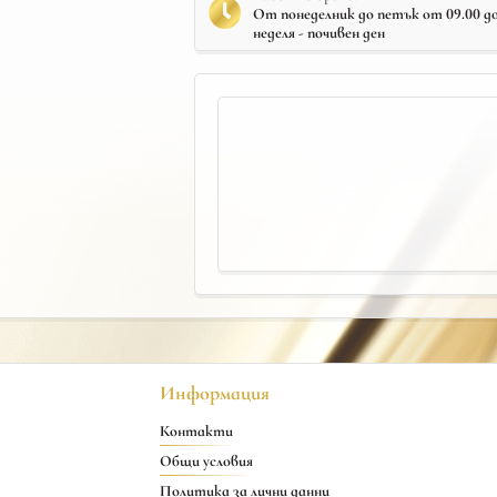
От понеделник до петък от 09.00 до 
неделя - почивен ден
Информация
Контакти
Общи условия
Политика за лични данни