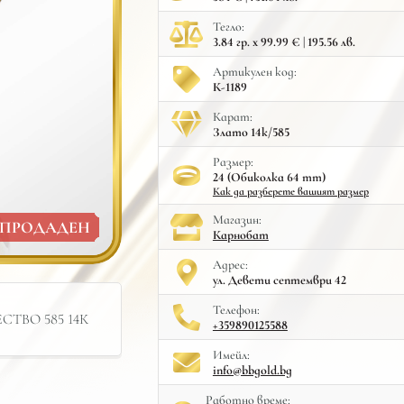
Тегло:
3.84 гр. x 99.99 € | 195.56 лв.
Артикулен код:
К-1189
Карат:
Злато 14к/585
Размер:
24 (Обиколка 64 mm)
Как да разберете вашият размер
Mагазин:
ПРОДАДЕН
Карнобат
Адрес:
ул. Девети септември 42
Телефон:
ТВО 585 14К
+359890125588
Имейл:
info@bbgold.bg
Работно време: