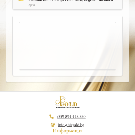
ден
+359 894 448 830
info@bbgold.bg
Информация