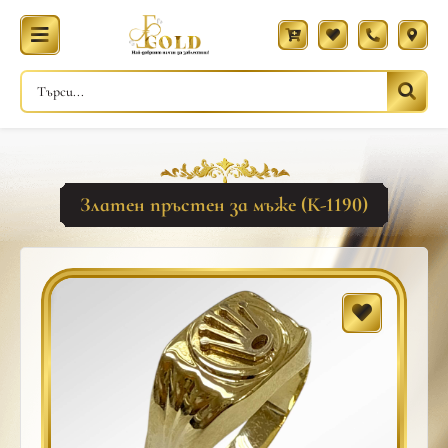
Златен пръстен за мъже (К-1190)