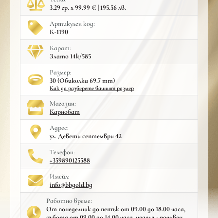
3.29 гр. x 99.99 € | 195.56 лв.
Артикулен код:
К-1190
Карат:
Злато 14к/585
Размер:
30 (Обиколка 69.7 mm)
Как да разберете вашият размер
Mагазин:
Карнобат
Адрес:
ул. Девети септември 42
Телефон:
+359890125588
Имейл:
info@bbgold.bg
Работно време:
От понеделник до петък от 09.00 до 18.00 часа,
събота от 09.00 до 14.00 часа, неделя - почивен