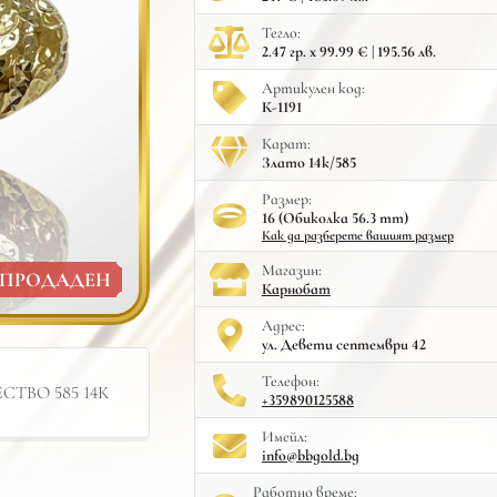
Тегло:
2.47 гр. x 99.99 € | 195.56 лв.
Артикулен код:
К-1191
Карат:
Злато 14к/585
Размер:
16 (Обиколка 56.3 mm)
Как да разберете вашият размер
Mагазин:
ПРОДАДЕН
Карнобат
Адрес:
ул. Девети септември 42
Телефон:
ТВО 585 14К
+359890125588
Имейл:
info@bbgold.bg
Работно време: