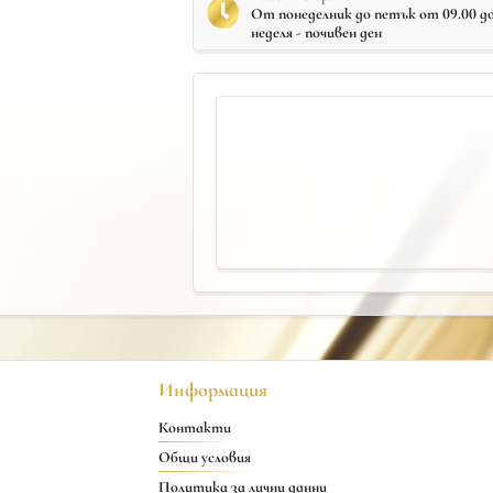
От понеделник до петък от 09.00 до 
неделя - почивен ден
Информация
Контакти
Общи условия
Политика за лични данни