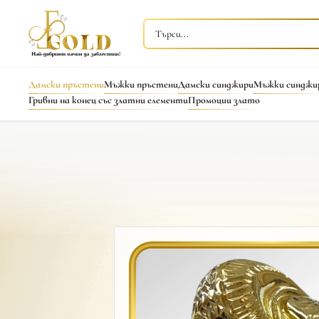
Дамски пръстени
Мъжки пръстени
Дамски синджири
Мъжки синджи
Гривни на конец със златни елементи
Промоции злато