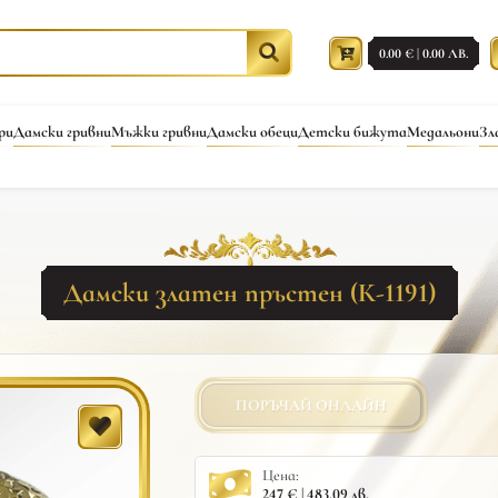
0.00 € | 0.00 ЛВ.
ри
Дамски гривни
Мъжки гривни
Дамски обеци
Детски бижута
Медальони
Зл
Дамски златен пръстен (К-1191)
ПОРЪЧАЙ ОНЛАЙН
Цена:
247 € | 483.09 лв.