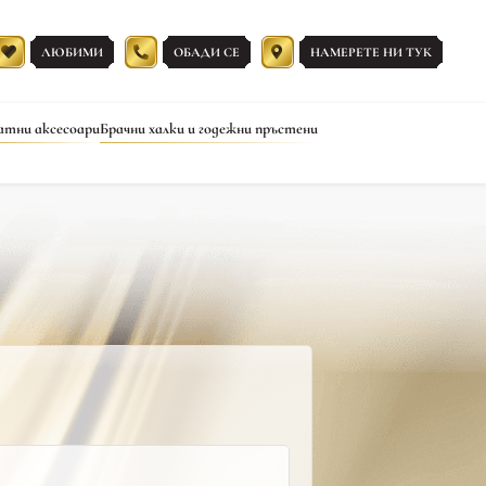
ЛЮБИМИ
ОБАДИ СЕ
НАМЕРЕТЕ НИ ТУК
атни аксесоари
Брачни халки и годежни пръстени