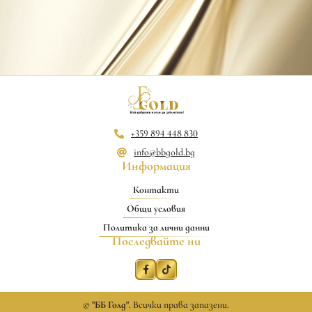
+359 894 448 830
info@bbgold.bg
Информация
Контакти
Общи условия
Политика за лични данни
Последвайте ни
©
"ББ Голд"
. Всички права запазени.