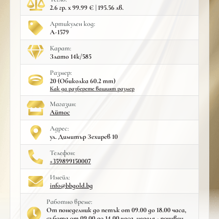
2.6 гр. x 99.99 € | 195.56 лв.
Артикулен код:
A-1579
Карат:
Злато 14к/585
Размер:
20 (Обиколка 60.2 mm)
Как да разберете вашият размер
Mагазин:
Айтос
Адрес:
ул. Димитър Зехирев 10
Телефон:
+359899150007
Имейл:
info@bbgold.bg
Работно време:
От понеделник до петък от 09.00 до 18.00 часа,
събота от 09.00 до 14.00 часа, неделя - почивен