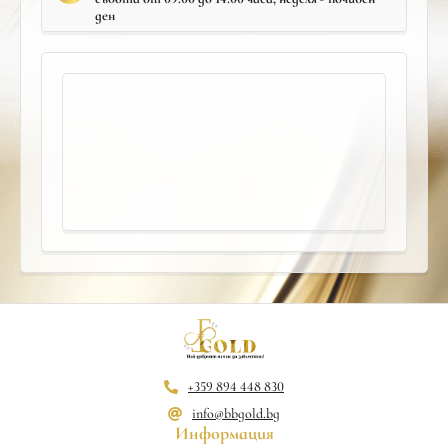
ден
+359 894 448 830
info@bbgold.bg
Информация