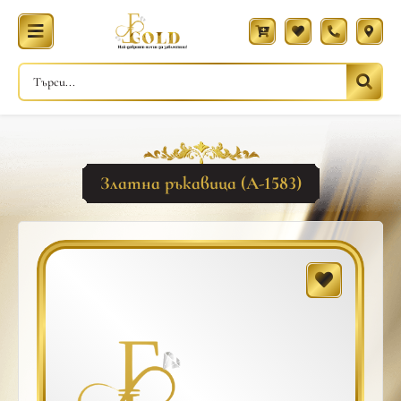
Златна ръкавица (A-1583)