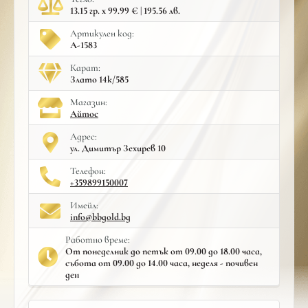
13.15 гр. x 99.99 € | 195.56 лв.
Артикулен код:
A-1583
Карат:
Злато 14к/585
Mагазин:
Айтос
Адрес:
ул. Димитър Зехирев 10
Телефон:
+359899150007
Имейл:
info@bbgold.bg
Работно време:
От понеделник до петък от 09.00 до 18.00 часа,
събота от 09.00 до 14.00 часа, неделя - почивен
ден