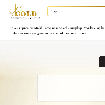
Дамски пръстени
Мъжки пръстени
Дамски синджири
Мъжки синджи
Гривни на конец със златни елементи
Промоции злато