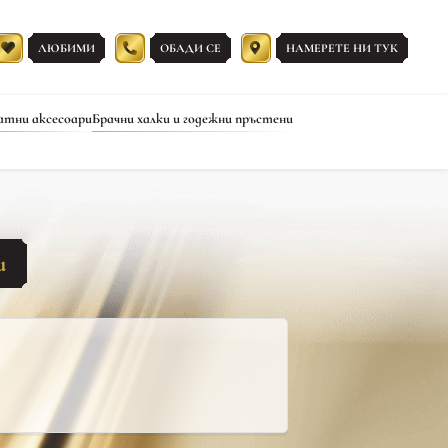
ЛЮБИМИ
ОБАДИ СЕ
НАМЕРЕТЕ НИ ТУК
атни аксесоари
Брачни халки и годежни пръстени
ш