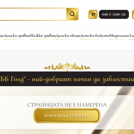
0.00 € | 0.00 ЛВ.
ри
Дамски гривни
Мъжки гривни
Дамски обеци
Детски бижута
Медальони
Зл
"ББ Голд" - най-добрият начин да заблести
СТРАНИЦАТА НЕ Е НАМЕРЕНА
НАЧАЛНА СТРАНИЦА