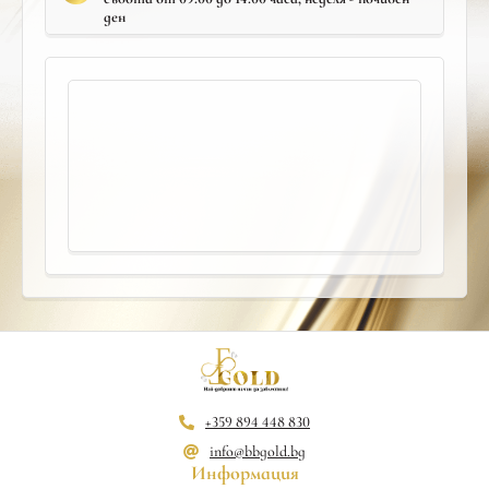
ден
+359 894 448 830
info@bbgold.bg
Информация