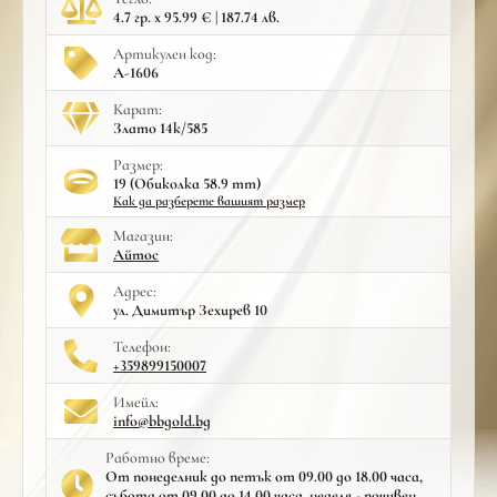
4.7 гр. x 95.99 € | 187.74 лв.
Артикулен код:
A-1606
Карат:
Злато 14к/585
Размер:
19 (Обиколка 58.9 mm)
Как да разберете вашият размер
Mагазин:
Айтос
Адрес:
ул. Димитър Зехирев 10
Телефон:
+359899150007
Имейл:
info@bbgold.bg
Работно време:
От понеделник до петък от 09.00 до 18.00 часа,
събота от 09.00 до 14.00 часа, неделя - почивен