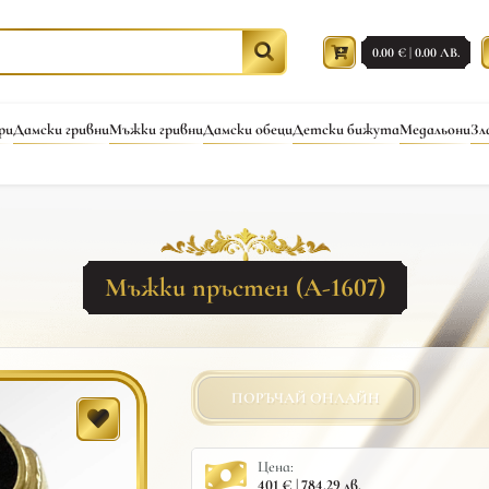
0.00 € | 0.00 ЛВ.
ри
Дамски гривни
Мъжки гривни
Дамски обеци
Детски бижута
Медальони
Зл
Мъжки пръстен (A-1607)
ПОРЪЧАЙ ОНЛАЙН
Цена:
401 € | 784.29 лв.