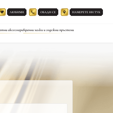
ЛЮБИМИ
ОБАДИ СЕ
НАМЕРЕТЕ НИ ТУК
атни аксесоари
Брачни халки и годежни пръстени