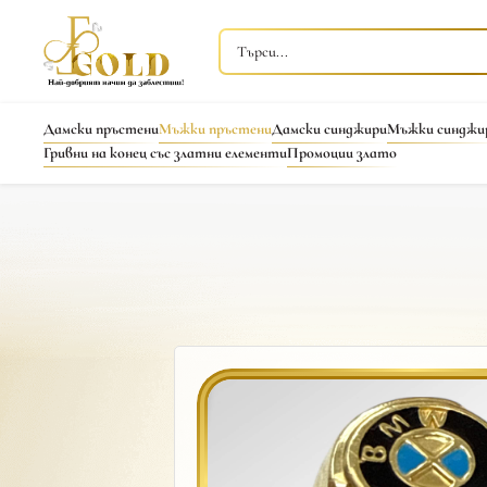
Дамски пръстени
Мъжки пръстени
Дамски синджири
Мъжки синджи
Гривни на конец със златни елементи
Промоции злато