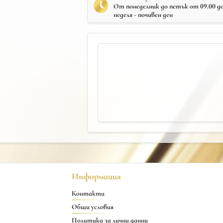
От понеделник до петък от 09.00 до 
неделя - почивен ден
Информация
Контакти
Общи условия
Политика за лични данни