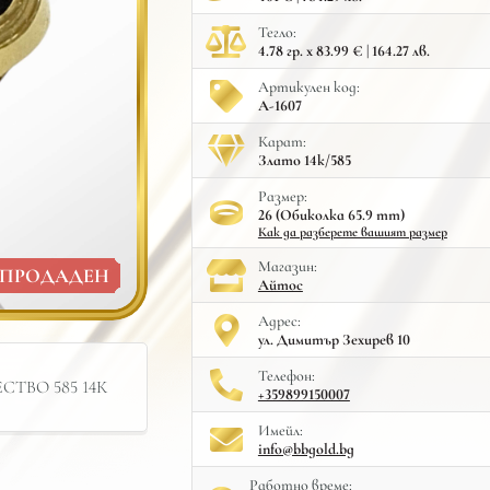
Тегло:
4.78 гр. x 83.99 € | 164.27 лв.
Артикулен код:
A-1607
Карат:
Злато 14к/585
Размер:
26 (Обиколка 65.9 mm)
Как да разберете вашият размер
Mагазин:
ПРОДАДЕН
Айтос
Адрес:
ул. Димитър Зехирев 10
Телефон:
ТВО 585 14К
+359899150007
Имейл:
info@bbgold.bg
Работно време: