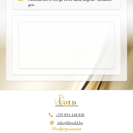
ден
+359 894 448 830
info@bbgold.bg
Информация