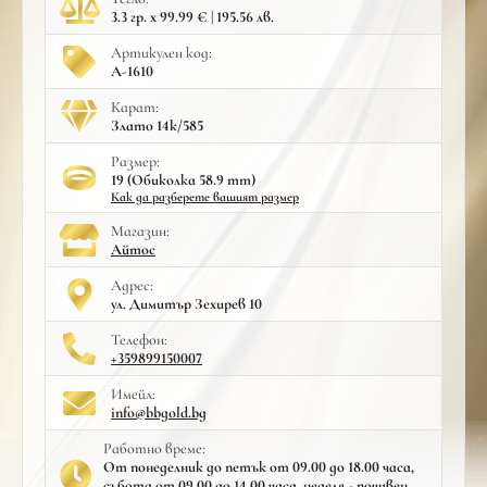
3.3 гр. x 99.99 € | 195.56 лв.
Артикулен код:
A-1610
Карат:
Злато 14к/585
Размер:
19 (Обиколка 58.9 mm)
Как да разберете вашият размер
Mагазин:
Айтос
Адрес:
ул. Димитър Зехирев 10
Телефон:
+359899150007
Имейл:
info@bbgold.bg
Работно време:
От понеделник до петък от 09.00 до 18.00 часа,
събота от 09.00 до 14.00 часа, неделя - почивен