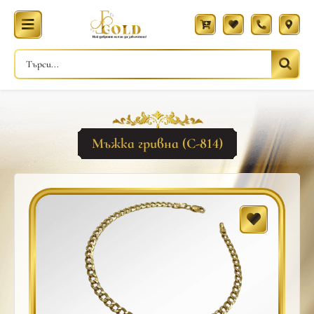
Мъжка гривна (С-814)