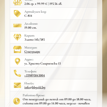
2.06 гр. x 99.99 € | 195.56 лв.
Артикулен код:
С-814
Дължина:
19.00 cm.
Карат:
Злато 14к/585
Mагазин:
Сунгурларе
Адрес:
ул. Христо Смирненски 13
Телефон:
+359895043004
Имейл:
info@bbgold.bg
Работно време:
От понеделник до петък от 09.00 до 18.00 часа,
събота от 09.00 до 14.00 часа, неделя - почивен