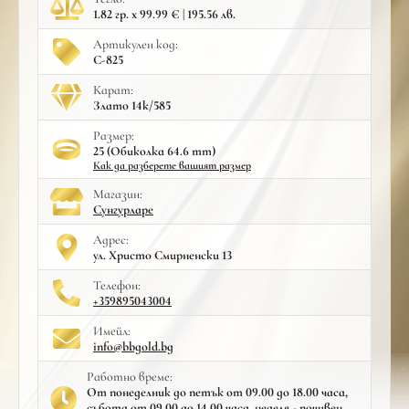
1.82 гр. x 99.99 € | 195.56 лв.
Артикулен код:
С-825
Карат:
Злато 14к/585
Размер:
25 (Обиколка 64.6 mm)
Как да разберете вашият размер
Mагазин:
Сунгурларе
Адрес:
ул. Христо Смирненски 13
Телефон:
+359895043004
Имейл:
info@bbgold.bg
Работно време:
От понеделник до петък от 09.00 до 18.00 часа,
събота от 09.00 до 14.00 часа, неделя - почивен