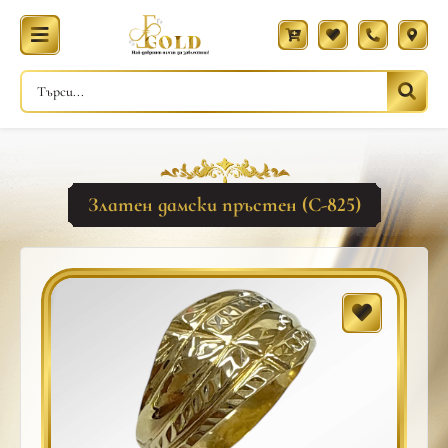
Златен дамски пръстен (С-825)