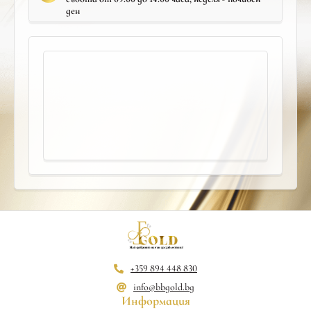
ден
+359 894 448 830
info@bbgold.bg
Информация