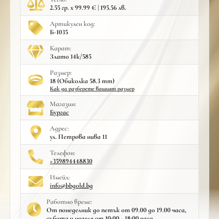
2.55 гр. x 99.99 € | 195.56 лв.
Артикулен код:
Б-1035
Карат:
Злато 14к/585
Размер:
18 (Обиколка 58.3 mm)
Как да разберете вашият размер
Mагазин:
Бургас
Адрес:
ул. Петрова нива 11
Телефон:
+359894448830
Имейл:
info@bbgold.bg
Работно време:
От понеделник до петък от 09.00 до 19.00 часа,
събота и неделя от 10:00 - 18:00 часа