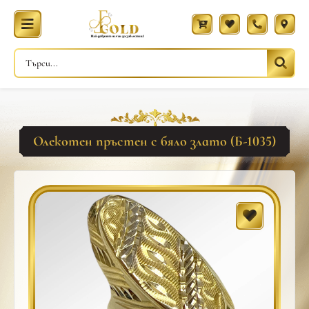
Олекотен пръстен с бяло злато (Б-1035)