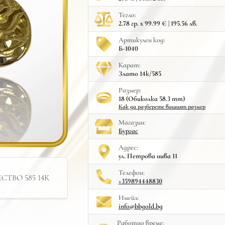
Тегло:
2.78 гр. x 99.99 € | 195.56 лв.
Артикулен код:
Б-1040
Карат:
Злато 14к/585
Размер:
18 (Обиколка 58.3 mm)
Как да разберете вашият размер
Mагазин:
Бургас
Адрес:
ул. Петрова нива 11
Телефон:
ТВО 585 14К
+359894448830
Имейл:
info@bbgold.bg
Работно време: