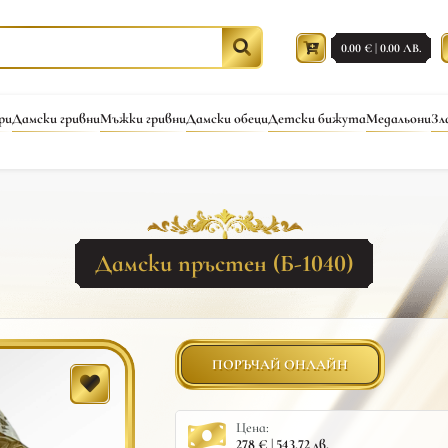
0.00 € | 0.00 ЛВ.
ри
Дамски гривни
Мъжки гривни
Дамски обеци
Детски бижута
Медальони
Зл
Дамски пръстен (Б-1040)
ПОРЪЧАЙ ОНЛАЙН
Цена:
278 € | 543.72 лв.