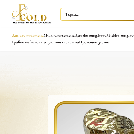
Дамски пръстени
Мъжки пръстени
Дамски синджири
Мъжки синджи
Гривни на конец със златни елементи
Промоции злато