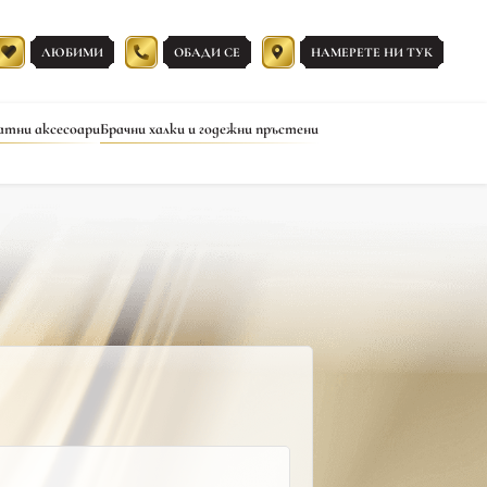
ЛЮБИМИ
ОБАДИ СЕ
НАМЕРЕТЕ НИ ТУК
атни аксесоари
Брачни халки и годежни пръстени