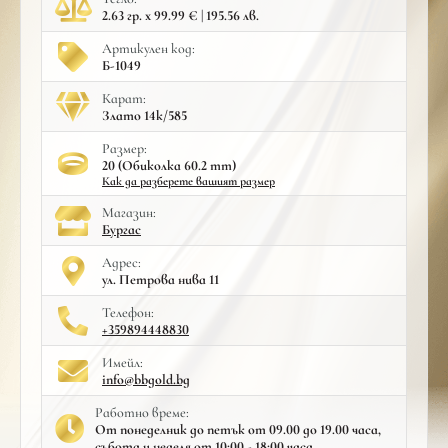
2.63 гр. x 99.99 € | 195.56 лв.
Артикулен код:
Б-1049
Карат:
Злато 14к/585
Размер:
20 (Обиколка 60.2 mm)
Как да разберете вашият размер
Mагазин:
Бургас
Адрес:
ул. Петрова нива 11
Телефон:
+359894448830
Имейл:
info@bbgold.bg
Работно време:
От понеделник до петък от 09.00 до 19.00 часа,
събота и неделя от 10:00 - 18:00 часа