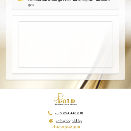
ден
+359 894 448 830
info@bbgold.bg
Информация