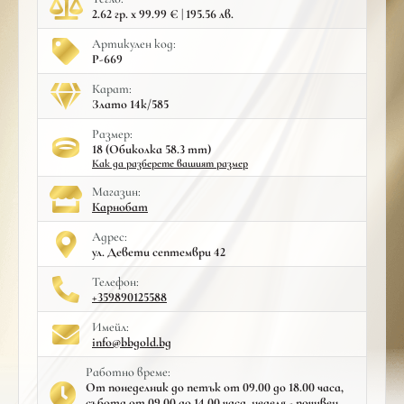
2.62 гр. x 99.99 € | 195.56 лв.
Артикулен код:
Р-669
Карат:
Злато 14к/585
Размер:
18 (Обиколка 58.3 mm)
Как да разберете вашият размер
Mагазин:
Карнобат
Адрес:
ул. Девети септември 42
Телефон:
+359890125588
Имейл:
info@bbgold.bg
Работно време:
От понеделник до петък от 09.00 до 18.00 часа,
събота от 09.00 до 14.00 часа, неделя - почивен