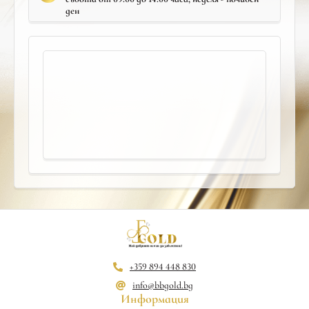
ден
+359 894 448 830
info@bbgold.bg
Информация