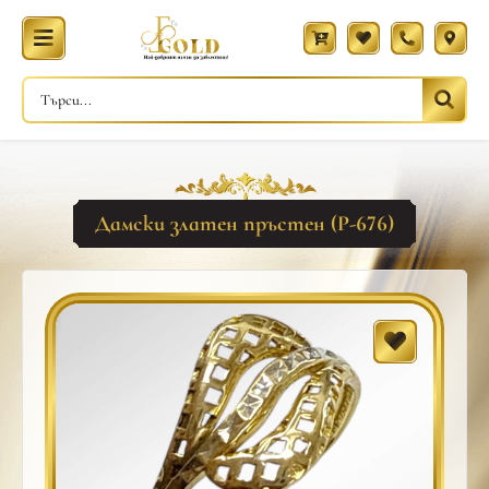
Дамски златен пръстен (Р-676)