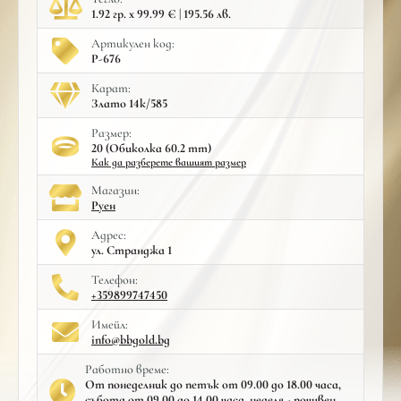
1.92 гр. x 99.99 € | 195.56 лв.
Артикулен код:
Р-676
Карат:
Злато 14к/585
Размер:
20 (Обиколка 60.2 mm)
Как да разберете вашият размер
Mагазин:
Руен
Адрес:
ул. Странджа 1
Телефон:
+359899747450
Имейл:
info@bbgold.bg
Работно време:
От понеделник до петък от 09.00 до 18.00 часа,
събота от 09.00 до 14.00 часа, неделя - почивен