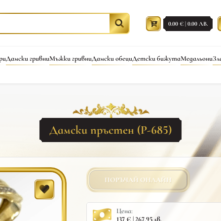
0.00 € | 0.00 ЛВ.
ри
Дамски гривни
Мъжки гривни
Дамски обеци
Детски бижута
Медальони
Зл
Дамски пръстен (Р-685)
ПОРЪЧАЙ ОНЛАЙН
Цена:
137 € | 267.95 лв.