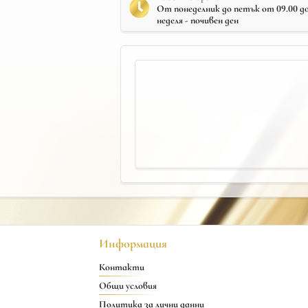
От понеделник до петък от 09.00 до 
неделя - почивен ден
Информация
Контакти
Общи условия
Политика за лични данни