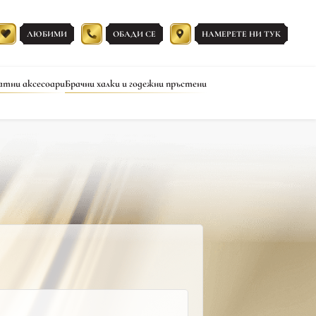
ЛЮБИМИ
ОБАДИ СЕ
НАМЕРЕТЕ НИ ТУК
атни аксесоари
Брачни халки и годежни пръстени