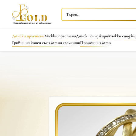
Дамски пръстени
Мъжки пръстени
Дамски синджири
Мъжки синджи
Гривни на конец със златни елементи
Промоции злато