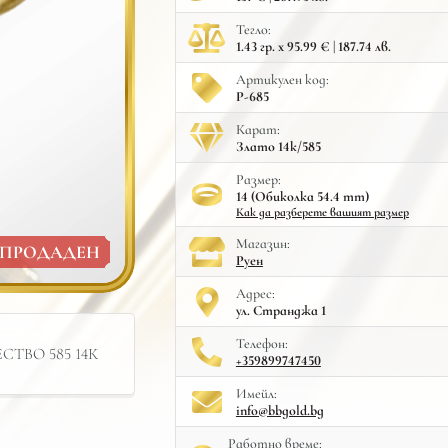
Тегло:
1.43 гр. x 95.99 € | 187.74 лв.
Артикулен код:
Р-685
Карат:
Злато 14к/585
Размер:
14 (Обиколка 54.4 mm)
Как да разберете вашият размер
Mагазин:
ПРОДАДЕН
Руен
Адрес:
ул. Странджа 1
Телефон:
ТВО 585 14К
+359899747450
Имейл:
info@bbgold.bg
Работно време: