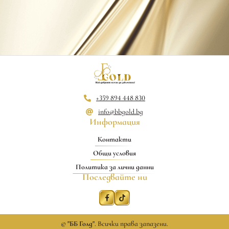
+359 894 448 830
info@bbgold.bg
Информация
Контакти
Общи условия
Политика за лични данни
Последвайте ни
©
"ББ Голд"
. Всички права запазени.