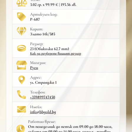
3.02 гр. x 99.99 € | 195.56 лв.
Артикулен код:
Р-687
Карат:
Злато 14к/585
Размер:
23 (Обиколка 62.7 mm)
Как да разберете вашият размер
Mагазин:
Руен
Адрес:
ул. Странджа 1
Телефон:
+359899747450
Имейл:
info@bbgold.bg
Работно време:
От понеделник до петък от 09.00 до 18.00 часа,
събота от 09.00 до 14.00 часа, неделя - почивен