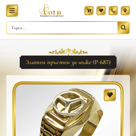
Златен пръстен за мъже (Р-687)