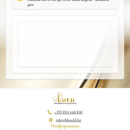
ден
+359 894 448 830
info@bbgold.bg
Информация