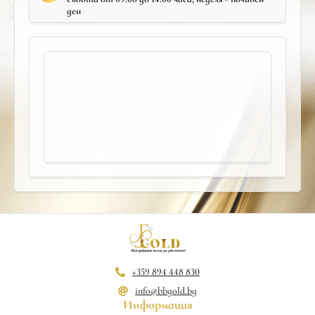
ден
+359 894 448 830
info@bbgold.bg
Информация