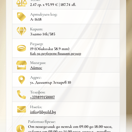
2.47 гр. x 95.99 € | 187.74 лв.
Артикулен код:
A-1618
Карат:
Злато 14к/585
Размер:
19 (Обиколка 58.9 mm)
Как да разберете вашият размер
Mагазин:
Айтос
Адрес:
ул. Димитър Зехирев 10
Телефон:
+359899150007
Имейл:
info@bbgold.bg
Работно време:
От понеделник до петък от 09.00 до 18.00 часа,
събота от 09.00 до 14.00 часа, неделя - почивен