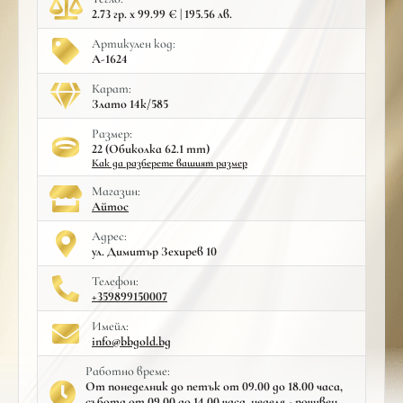
2.73 гр. x 99.99 € | 195.56 лв.
Артикулен код:
A-1624
Карат:
Злато 14к/585
Размер:
22 (Обиколка 62.1 mm)
Как да разберете вашият размер
Mагазин:
Айтос
Адрес:
ул. Димитър Зехирев 10
Телефон:
+359899150007
Имейл:
info@bbgold.bg
Работно време:
От понеделник до петък от 09.00 до 18.00 часа,
събота от 09.00 до 14.00 часа, неделя - почивен