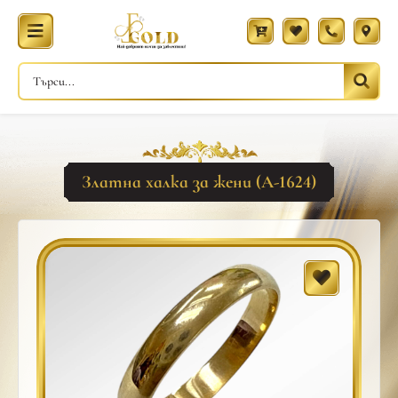
Златна халка за жени (A-1624)