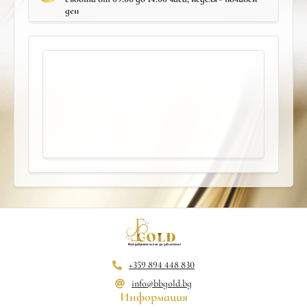
ден
+359 894 448 830
info@bbgold.bg
Информация