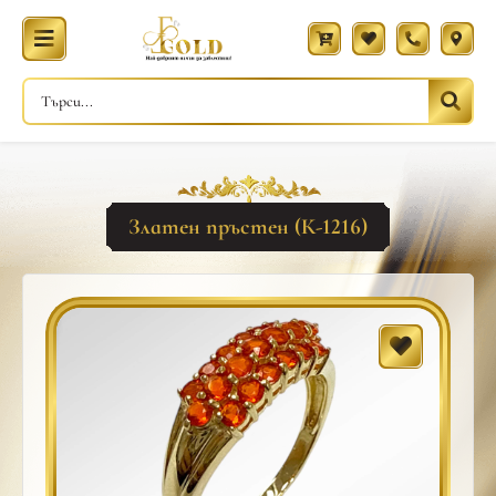
Златен пръстен (К-1216)