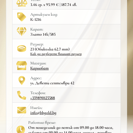
3.46 гр. x 95.99 € | 187.74 лв.
Артикулен код:
К-1216
Карат:
Злато 14к/585
Размер:
23 (Обиколка 62.7 mm)
Как да разберете вашият размер
Mагазин:
Карнобат
Адрес:
ул. Девети септември 42
Телефон:
+359890125588
Имейл:
info@bbgold.bg
Работно време:
От понеделник до петък от 09.00 до 18.00 часа,
събота от 09.00 до 14.00 часа, неделя - почивен