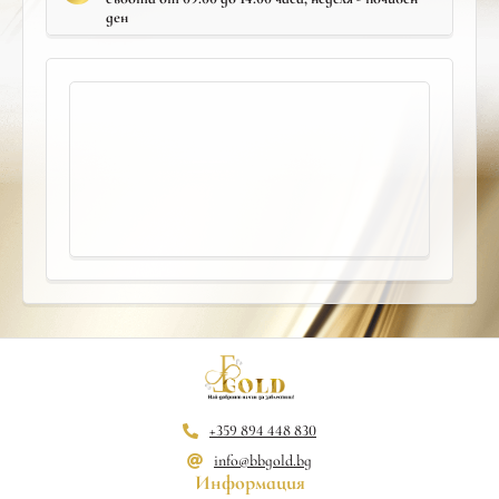
ден
+359 894 448 830
info@bbgold.bg
Информация