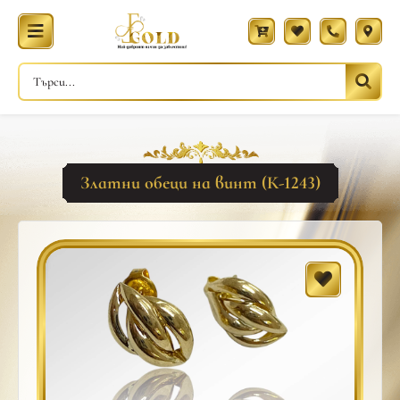
Златни обеци на винт (К-1243)