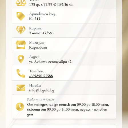
1.75 гр. x 99.99 € | 195.56 лв.
Артикулен код:
К-1243
Карат:
Злато 14к/585
Mагазин:
Карнобат
Адрес:
ул. Девети септември 42
Телефон:
+359890125588
Имейл:
info@bbgold.bg
Работно време:
От понеделник до петък от 09.00 до 18.00 часа,
събота от 09.00 до 14.00 часа, неделя - почивен
ден