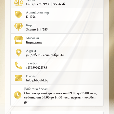
1.45 гр. x 99.99 € | 195.56 лв.
Артикулен код:
К-1256
Карат:
Злато 14к/585
Mагазин:
Карнобат
Адрес:
ул. Девети септември 42
Телефон:
+359890125588
Имейл:
info@bbgold.bg
Работно време:
От понеделник до петък от 09.00 до 18.00 часа,
събота от 09.00 до 14.00 часа, неделя - почивен
ден