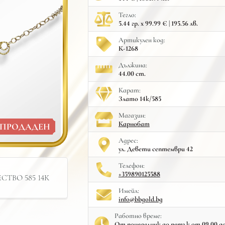
Тегло:
5.44 гр. x 99.99 € | 195.56 лв.
Артикулен код:
К-1268
Дължина:
44.00 cm.
Карат:
Злато 14к/585
Mагазин:
Карнобат
ПРОДАДЕН
Адрес:
ул. Девети септември 42
Телефон:
+359890125588
ТВО 585 14К
Имейл:
info@bbgold.bg
Работно време:
От понеделник до петък от 09.00 до 