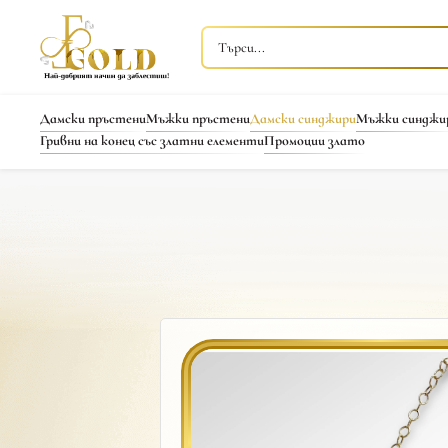
Дамски пръстени
Мъжки пръстени
Дамски синджири
Мъжки синджи
Гривни на конец със златни елементи
Промоции злато