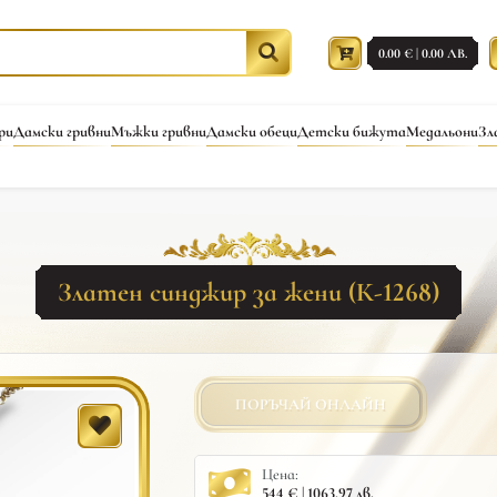
0.00 € | 0.00 ЛВ.
ри
Дамски гривни
Мъжки гривни
Дамски обеци
Детски бижута
Медальони
Зл
Златен синджир за жени (К-1268)
ПОРЪЧАЙ ОНЛАЙН
Цена:
544 € | 1063.97 лв.