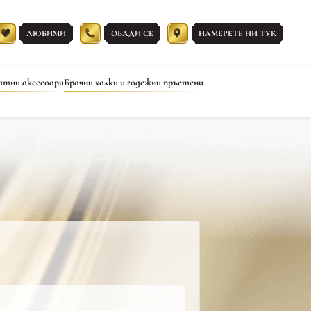
ЛЮБИМИ
ОБАДИ СЕ
НАМЕРЕТЕ НИ ТУК
атни аксесоари
Брачни халки и годежни пръстени