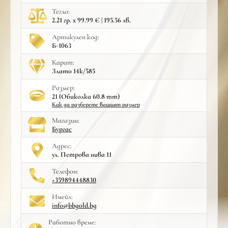
Тегло:
2.21 гр. x 99.99 € | 195.56 лв.
Артикулен код:
Б-1063
Карат:
Злато 14к/585
Размер:
21 (Обиколка 60.8 mm)
Как да разберете вашият размер
Mагазин:
Бургас
Адрес:
ул. Петрова нива 11
Телефон:
+359894448830
Имейл:
info@bbgold.bg
Работно време: