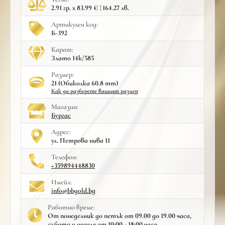
2.91 гр. x 83.99 € | 164.27 лв.
Артикулен код:
Б-392
Карат:
Злато 14к/585
Размер:
21 (Обиколка 60.8 mm)
Как да разберете вашият размер
Mагазин:
Бургас
Адрес:
ул. Петрова нива 11
Телефон:
+359894448830
Имейл:
info@bbgold.bg
Работно време:
От понеделник до петък от 09.00 до 19.00 часа,
събота и неделя от 10:00 - 18:00 часа