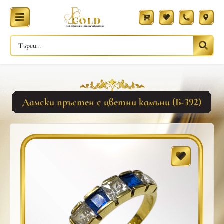
Дамски пръстен с цветни камъни (Б-392)