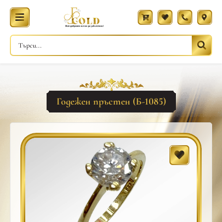
Годежен пръстен (Б-1085)