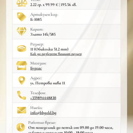
2.22 гр. x 99.99 € | 195.56 лв.
Артикулен код:
Б-1085
Карат:
Злато 14к/585
Размер:
11 (Обиколка 51.2 mm)
Как да разберете вашият размер
Mагазин:
Бургас
Адрес:
ул. Петрова нива 11
Телефон:
+359894448830
Имейл:
info@bbgold.bg
Работно време:
От понеделник до петък от 09.00 до 19.00 часа,
събота и неделя от 10:00 - 18:00 часа