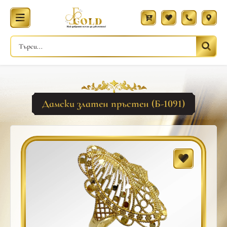
Дамски златен пръстен (Б-1091)