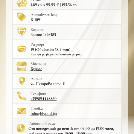
1.89 гр. x 99.99 € | 195.56 лв.
Артикулен код:
Б-1091
Карат:
Злато 14к/585
Размер:
19 (Обиколка 58.9 mm)
Как да разберете вашият размер
Mагазин:
Бургас
Адрес:
ул. Петрова нива 11
Телефон:
+359894448830
Имейл:
info@bbgold.bg
Работно време:
От понеделник до петък от 09.00 до 19.00 часа,
събота и неделя от 10:00 - 18:00 часа