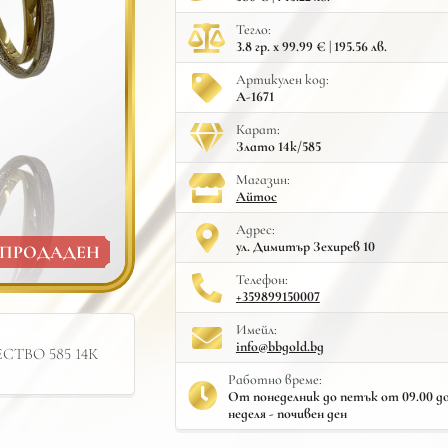
Тегло:
3.8 гр. x 99.99 € | 195.56 лв.
Артикулен код:
A-1671
Карат:
Злато 14к/585
Mагазин:
Айтос
Адрес:
ул. Димитър Зехирев 10
ПРОДАДЕН
Телефон:
+359899150007
Имейл:
info@bbgold.bg
ТВО 585 14К
Работно време:
От понеделник до петък от 09.00 до 
неделя - почивен ден