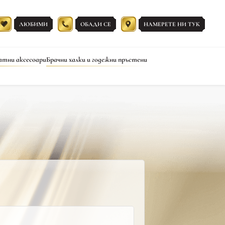
ЛЮБИМИ
ОБАДИ СЕ
НАМЕРЕТЕ НИ ТУК
атни аксесоари
Брачни халки и годежни пръстени