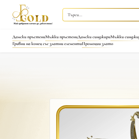
Дамски пръстени
Мъжки пръстени
Дамски синджири
Мъжки синджи
Гривни на конец със златни елементи
Промоции злато