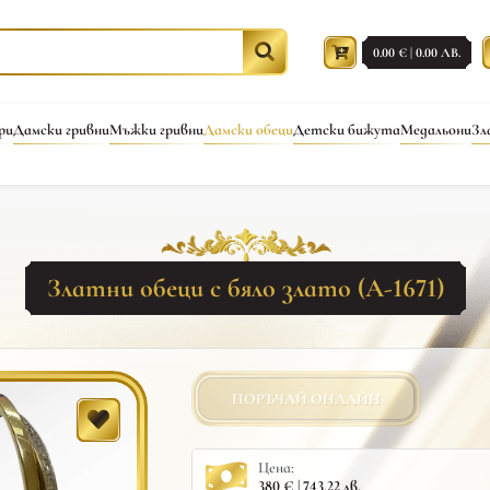
0.00 € | 0.00 ЛВ.
ри
Дамски гривни
Мъжки гривни
Дамски обеци
Детски бижута
Медальони
Зл
Златни обеци с бяло злато (A-1671)
ПОРЪЧАЙ ОНЛАЙН
Цена:
380 € | 743.22 лв.