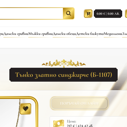
0.00 € | 0.00 ЛВ.
ри
Дамски гривни
Мъжки гривни
Дамски обеци
Детски бижута
Медальони
Зл
Тънко златно синджирче (Б-1107)
ПОРЪЧАЙ ОНЛАЙН
Цена:
217 € | 424.42 лв.