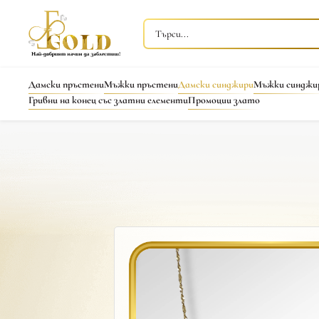
Дамски пръстени
Мъжки пръстени
Дамски синджири
Мъжки синджи
Гривни на конец със златни елементи
Промоции злато