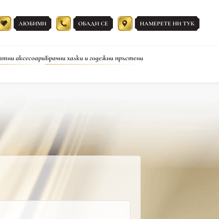
ЛЮБИМИ
ОБАДИ СЕ
НАМЕРЕТЕ НИ ТУК
атни аксесоари
Брачни халки и годежни пръстени