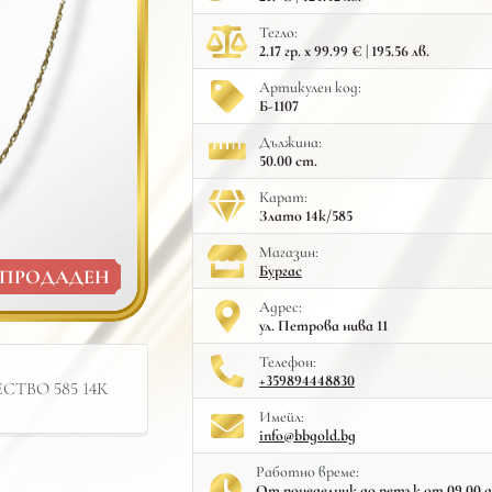
Тегло:
2.17 гр. x 99.99 € | 195.56 лв.
Артикулен код:
Б-1107
Дължина:
50.00 cm.
Карат:
Злато 14к/585
Mагазин:
Бургас
ПРОДАДЕН
Адрес:
ул. Петрова нива 11
Телефон:
+359894448830
ТВО 585 14К
Имейл:
info@bbgold.bg
Работно време:
От понеделник до петък от 09.00 до 