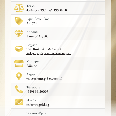
Тегло:
4.46 гр. x 99.99 € | 195.56 лв.
Артикулен код:
A-1674
Карат:
Злато 14к/585
Размер:
16 (Обиколка 56.3 mm)
Как да разберете вашият размер
Mагазин:
Айтос
Адрес:
ул. Димитър Зехирев 10
Телефон:
+359899150007
Имейл:
info@bbgold.bg
Работно време: