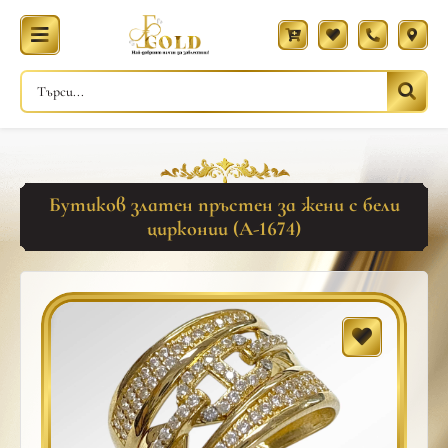
Бутиков златен пръстен за жени с бели
цирконии (A-1674)