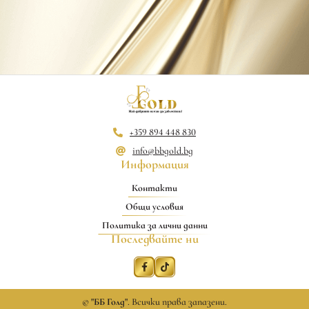
+359 894 448 830
info@bbgold.bg
Информация
Контакти
Общи условия
Политика за лични данни
Последвайте ни
©
"ББ Голд"
. Всички права запазени.