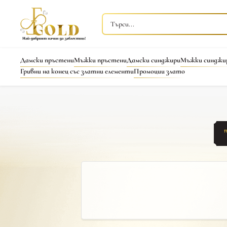
Дамски пръстени
Мъжки пръстени
Дамски синджири
Мъжки синджи
Гривни на конец със златни елементи
Промоции злато