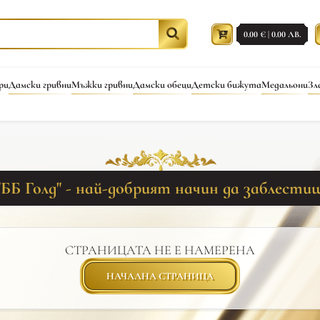
0.00 € | 0.00 ЛВ.
ри
Дамски гривни
Мъжки гривни
Дамски обеци
Детски бижута
Медальони
Зл
"ББ Голд" - най-добрият начин да заблести
СТРАНИЦАТА НЕ Е НАМЕРЕНА
НАЧАЛНА СТРАНИЦА