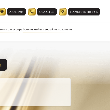
ЛЮБИМИ
ОБАДИ СЕ
НАМЕРЕТЕ НИ ТУК
атни аксесоари
Брачни халки и годежни пръстени
ш