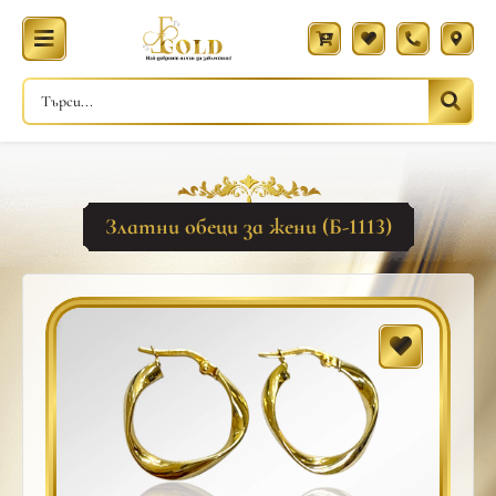
Златни обеци за жени (Б-1113)