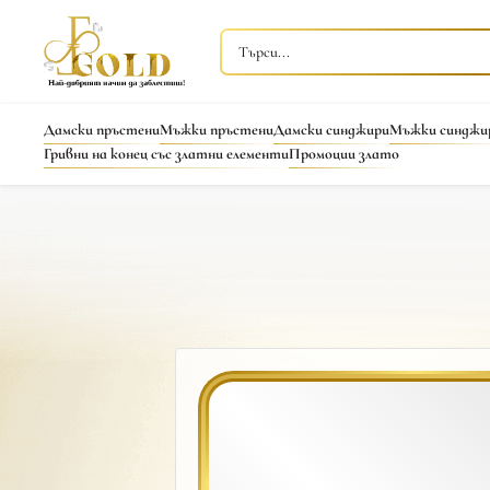
Дамски пръстени
Мъжки пръстени
Дамски синджири
Мъжки синджи
Гривни на конец със златни елементи
Промоции злато