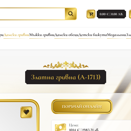
0.00 € | 0.00 ЛВ.
ри
Дамски гривни
Мъжки гривни
Дамски обеци
Детски бижута
Медальони
Зл
Златна гривна (A-1713)
ПОРЪЧАЙ ОНЛАЙН
Цена:
1014 € | 1983.21 лв.