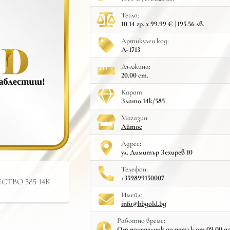
Тегло:
10.14 гр. x 99.99 € | 195.56 лв.
Артикулен код:
A-1713
Дължина:
20.00 cm.
Карат:
Злато 14к/585
Mагазин:
Айтос
Адрес:
ул. Димитър Зехирев 10
Телефон:
+359899150007
ТВО 585 14К
Имейл:
info@bbgold.bg
Работно време:
От понеделник до петък от 09.00 до 