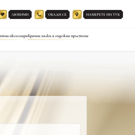
ЛЮБИМИ
ОБАДИ СЕ
НАМЕРЕТЕ НИ ТУК
атни аксесоари
Брачни халки и годежни пръстени