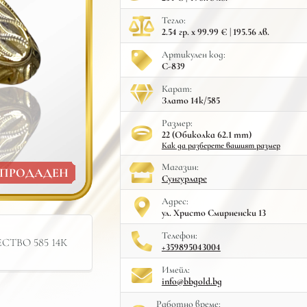
Тегло:
2.54 гр. x 99.99 € | 195.56 лв.
Артикулен код:
С-839
Карат:
Злато 14к/585
Размер:
22 (Обиколка 62.1 mm)
Как да разберете вашият размер
Mагазин:
ПРОДАДЕН
Сунгурларе
Адрес:
ул. Христо Смирненски 13
Телефон:
ТВО 585 14К
+359895043004
Имейл:
info@bbgold.bg
Работно време: