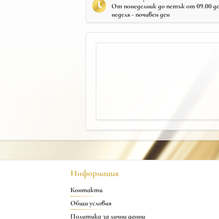
От понеделник до петък от 09.00 до 
неделя - почивен ден
Информация
Контакти
Общи условия
Политика за лични данни