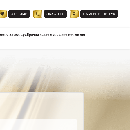
ЛЮБИМИ
ОБАДИ СЕ
НАМЕРЕТЕ НИ ТУК
атни аксесоари
Брачни халки и годежни пръстени