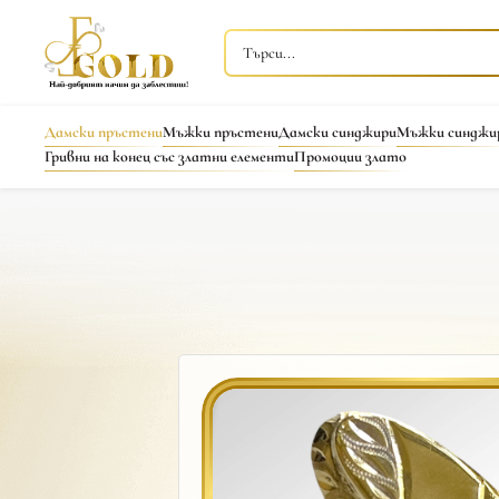
Дамски пръстени
Мъжки пръстени
Дамски синджири
Мъжки синджи
Гривни на конец със златни елементи
Промоции злато