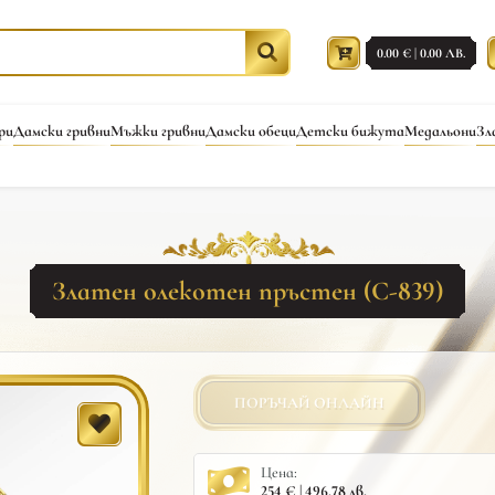
0.00 € | 0.00 ЛВ.
ри
Дамски гривни
Мъжки гривни
Дамски обеци
Детски бижута
Медальони
Зл
Златен олекотен пръстен (С-839)
ПОРЪЧАЙ ОНЛАЙН
Цена:
254 € | 496.78 лв.